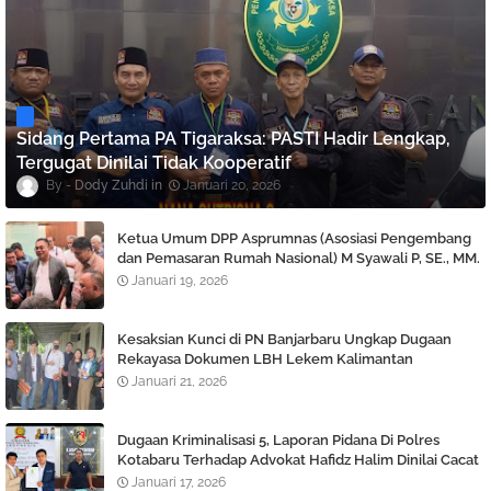
Sidang Pertama PA Tigaraksa: PASTI Hadir Lengkap,
Tergugat Dinilai Tidak Kooperatif
Dody Zuhdi
Januari 20, 2026
Ketua Umum DPP Asprumnas (Asosiasi Pengembang
dan Pemasaran Rumah Nasional) M Syawali P, SE., MM.
Angkat bicara Terkait Berlaku nya KUHP dan KUHAP
Januari 19, 2026
Baru.
Kesaksian Kunci di PN Banjarbaru Ungkap Dugaan
Rekayasa Dokumen LBH Lekem Kalimantan
Januari 21, 2026
Dugaan Kriminalisasi 5, Laporan Pidana Di Polres
Kotabaru Terhadap Advokat Hafidz Halim Dinilai Cacat
Hukum
Januari 17, 2026