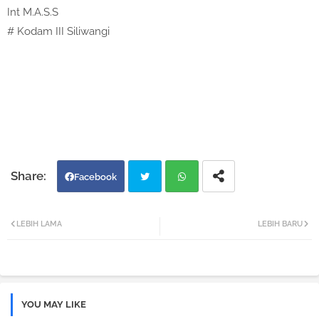
Int M.A.S.S
# Kodam III Siliwangi
Facebook
Twi
Wh
LEBIH LAMA
LEBIH BARU
tter
atsa
pp
YOU MAY LIKE