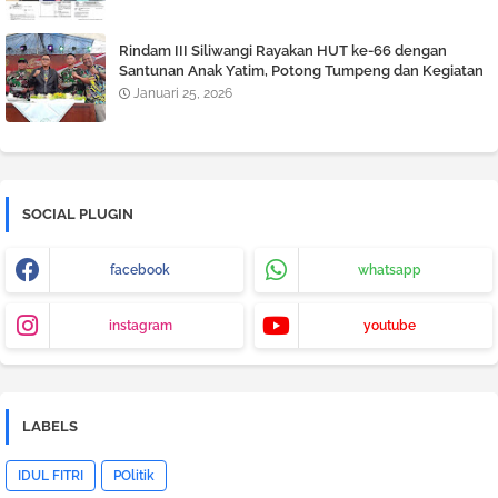
Rindam III Siliwangi Rayakan HUT ke-66 dengan
Santunan Anak Yatim, Potong Tumpeng dan Kegiatan
Tril Adventure
Januari 25, 2026
SOCIAL PLUGIN
facebook
whatsapp
instagram
youtube
LABELS
IDUL FITRI
POlitik