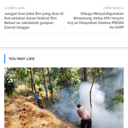
Twi
Wh
LEBIH LAMA
LEBIH BARU
Juragan ikan judul film yang akan di
Diduga Menyalahgunakan
tter
atsa
ikut sertakan dalam festival film
Wewenang, Ketua KPU Hasyim
Betawi se-Jabotabek garapan
Asy'ari Dilaporkan Direktur PRESISI
Zaenal langgar
Ke DKPP
pp
YOU MAY LIKE