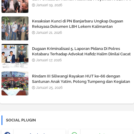
Angkat bicara Terkait Berlaku nya KUHP dan KUHAP
Januari 19, 2026
Baru.
Kesaksian Kunci di PN Banjarbaru Ungkap Dugaan
Rekayasa Dokumen LBH Lekem Kalimantan
Januari 21, 2026
Dugaan Kriminalisasi 5, Laporan Pidana Di Polres
Kotabaru Terhadap Advokat Hafidz Halim Dinilai Cacat
Hukum
Januari 17, 2026
Rindam III Siliwangi Rayakan HUT ke-66 dengan
Santunan Anak Yatim, Potong Tumpeng dan Kegiatan
Tril Adventure
Januari 25, 2026
SOCIAL PLUGIN