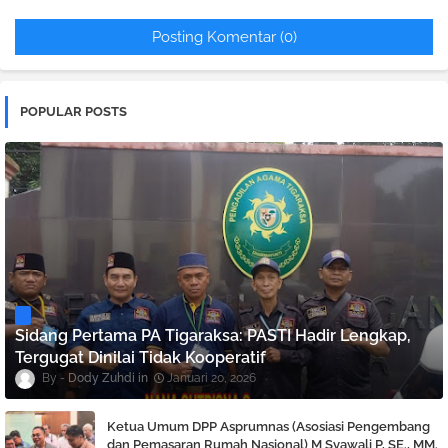
Posting Komentar (0)
POPULAR POSTS
Sidang Pertama PA Tigaraksa: PASTI Hadir Lengkap,
Tergugat Dinilai Tidak Kooperatif
Dody Zuhdi
Januari 20, 2026
Ketua Umum DPP Asprumnas (Asosiasi Pengembang
dan Pemasaran Rumah Nasional) M Syawali P, SE., MM.