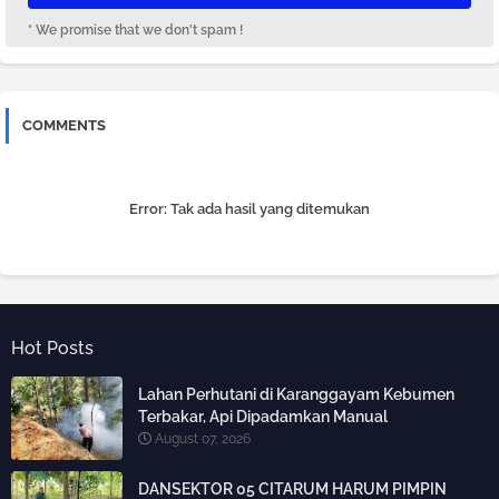
* We promise that we don't spam !
COMMENTS
Error:
Tak ada hasil yang ditemukan
Hot Posts
Lahan Perhutani di Karanggayam Kebumen
Terbakar, Api Dipadamkan Manual
August 07, 2026
DANSEKTOR 05 CITARUM HARUM PIMPIN