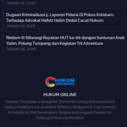
Januari 21, 2026
Dugaan Kriminalisasi 5, Laporan Pidana Di Polres Kotabaru
Terhadap Advokat Hafidz Halim Dinilai Cacat Hukum
Januari 17, 2026
Rindam III Siliwangi Rayakan HUT ke-66 dengan Santunan Anak
Yatim, Potong Tumpeng dan Kegiatan Tril Adventure
Januari 25, 2026
HUKUM ONLINE
Monster Template is Designed Theme for Giving Enhanced look
Various Features are available Which is designed in User friendly
to handle by Piki Developers. Simple and elegant themes for
making it more comfortable