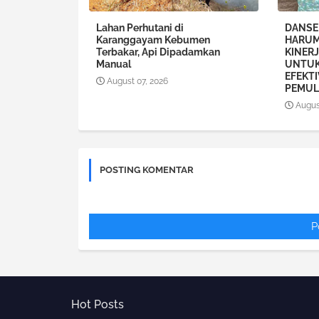
Lahan Perhutani di
DANSE
Karanggayam Kebumen
HARUM
Terbakar, Api Dipadamkan
KINERJ
Manual
UNTUK
EFEKT
August 07, 2026
PEMUL
Augus
POSTING KOMENTAR
P
Hot Posts