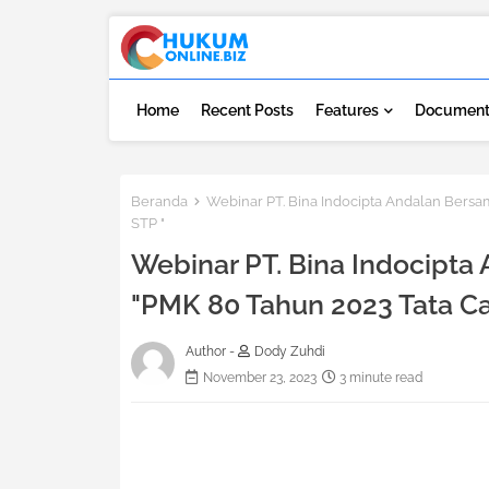
Home
Recent Posts
Features
Document
Beranda
Webinar PT. Bina Indocipta Andalan Bers
STP "
Webinar PT. Bina Indocipt
"PMK 80 Tahun 2023 Tata Ca
Author -
Dody Zuhdi
November 23, 2023
3 minute read