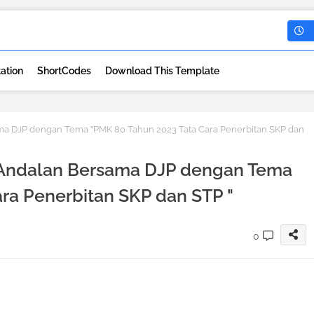
ation
ShortCodes
Download This Template
ama DJP dengan Tema "PMK 80 Tahun 2023 Tata Cara Penerbitan SKP dan
a Andalan Bersama DJP dengan Tema
ra Penerbitan SKP dan STP "
0