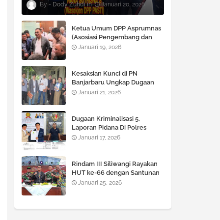
Dody Zuhdi
Januari 20, 2026
Ketua Umum DPP Asprumnas
(Asosiasi Pengembang dan
Pemasaran Rumah Nasional)
Januari 19, 2026
M Syawali P, SE., MM. Angkat
bicara Terkait Berlaku nya
KUHP dan KUHAP Baru.
Kesaksian Kunci di PN
Banjarbaru Ungkap Dugaan
Rekayasa Dokumen LBH
Januari 21, 2026
Lekem Kalimantan
Dugaan Kriminalisasi 5,
Laporan Pidana Di Polres
Kotabaru Terhadap Advokat
Januari 17, 2026
Hafidz Halim Dinilai Cacat
Hukum
Rindam III Siliwangi Rayakan
HUT ke-66 dengan Santunan
Anak Yatim, Potong Tumpeng
Januari 25, 2026
dan Kegiatan Tril Adventure