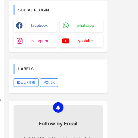
SOCIAL PLUGIN
facebook
whatsapp
instagram
youtube
LABELS
IDUL FITRI
POlitik
u
Follow by Email