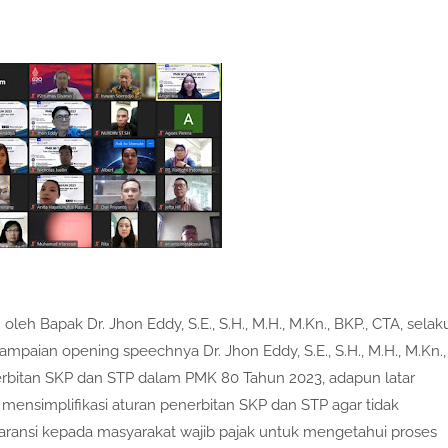
h Bapak Dr. Jhon Eddy, S.E., S.H., M.H., M.Kn., BKP., CTA, selak
mpaian opening speechnya Dr. Jhon Eddy, S.E., S.H., M.H., M.Kn.,
rbitan SKP dan STP dalam PMK 80 Tahun 2023, adapun latar
mensimplifikasi aturan penerbitan SKP dan STP agar tidak
aransi kepada masyarakat wajib pajak untuk mengetahui proses