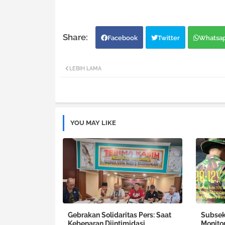
Facebook
Twitter
Whatsa
LEBIH LAMA
YOU MAY LIKE
Gebrakan Solidaritas Pers: Saat
Subsek
Kebenaran Diintimidasi,
Monito