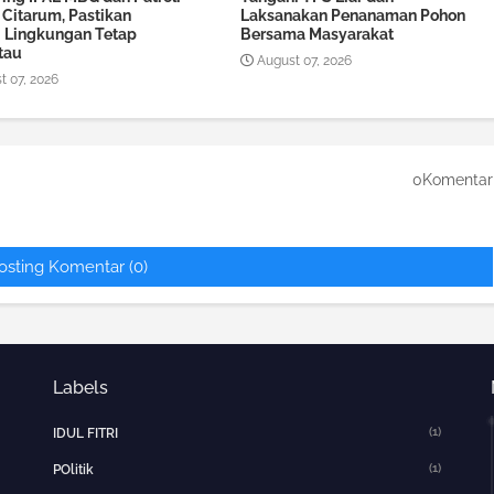
 Citarum, Pastikan
Laksanakan Penanaman Pohon
i Lingkungan Tetap
Bersama Masyarakat
tau
August 07, 2026
t 07, 2026
0Komentar
osting Komentar (0)
Labels
(1)
IDUL FITRI
(1)
POlitik