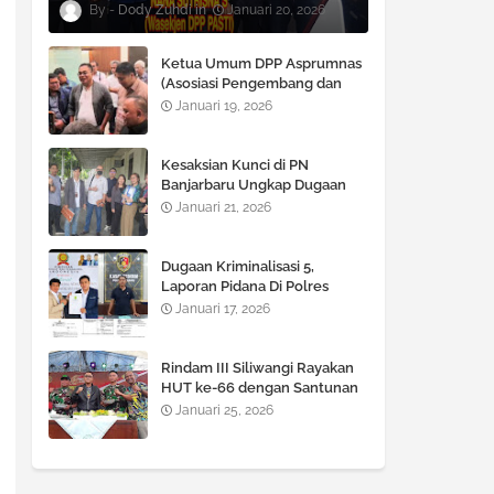
Dody Zuhdi
Januari 20, 2026
Ketua Umum DPP Asprumnas
(Asosiasi Pengembang dan
Pemasaran Rumah Nasional)
Januari 19, 2026
M Syawali P, SE., MM. Angkat
bicara Terkait Berlaku nya
KUHP dan KUHAP Baru.
Kesaksian Kunci di PN
Banjarbaru Ungkap Dugaan
Rekayasa Dokumen LBH
Januari 21, 2026
Lekem Kalimantan
Dugaan Kriminalisasi 5,
Laporan Pidana Di Polres
Kotabaru Terhadap Advokat
Januari 17, 2026
Hafidz Halim Dinilai Cacat
Hukum
Rindam III Siliwangi Rayakan
HUT ke-66 dengan Santunan
Anak Yatim, Potong Tumpeng
Januari 25, 2026
dan Kegiatan Tril Adventure