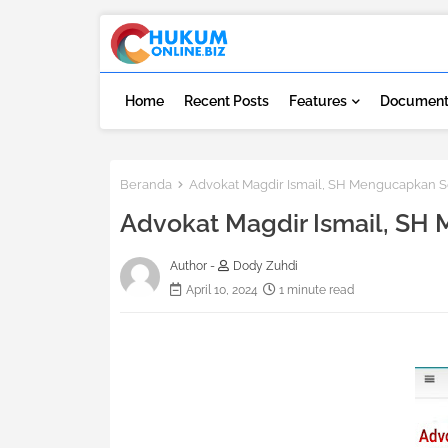
Home
Recent Posts
Features
Document
Beranda
Advokat Magdir Ismail, SH Mengucapkan Sel
Advokat Magdir Ismail, SH 
Author -
Dody Zuhdi
April 10, 2024
1 minute read