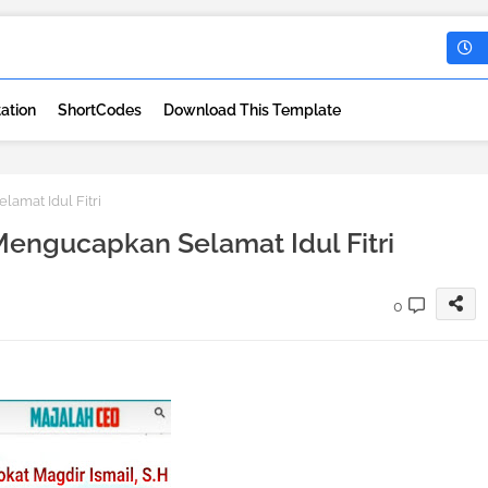
ation
ShortCodes
Download This Template
amat Idul Fitri
Mengucapkan Selamat Idul Fitri
0