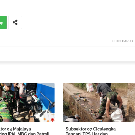
pp
LEBIH BARU
tor 04 Majalaya
Subsektor 07 Cicalengka
ring IPAL MBG dan Patroli
Tangani TPS Liar dan