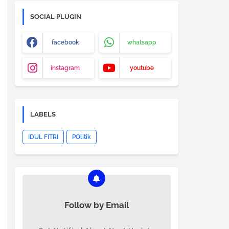
SOCIAL PLUGIN
facebook
whatsapp
instagram
youtube
LABELS
IDUL FITRI
POlitik
Follow by Email