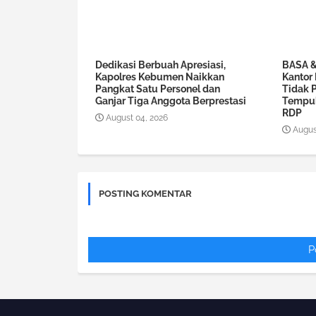
Dedikasi Berbuah Apresiasi,
BASA & 
Kapolres Kebumen Naikkan
Kantor
Pangkat Satu Personel dan
Tidak 
Ganjar Tiga Anggota Berprestasi
Tempuh
RDP
August 04, 2026
Augus
POSTING KOMENTAR
P