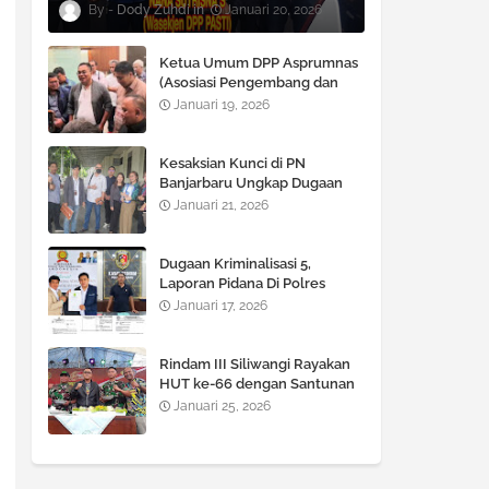
Dody Zuhdi
Januari 20, 2026
Ketua Umum DPP Asprumnas
(Asosiasi Pengembang dan
Pemasaran Rumah Nasional)
Januari 19, 2026
M Syawali P, SE., MM. Angkat
bicara Terkait Berlaku nya
KUHP dan KUHAP Baru.
Kesaksian Kunci di PN
Banjarbaru Ungkap Dugaan
Rekayasa Dokumen LBH
Januari 21, 2026
Lekem Kalimantan
Dugaan Kriminalisasi 5,
Laporan Pidana Di Polres
Kotabaru Terhadap Advokat
Januari 17, 2026
Hafidz Halim Dinilai Cacat
Hukum
Rindam III Siliwangi Rayakan
HUT ke-66 dengan Santunan
Anak Yatim, Potong Tumpeng
Januari 25, 2026
dan Kegiatan Tril Adventure