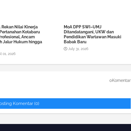
Rekan Nilai Kinerja
MoA DPP SWI–UMJ
 Pertanahan Kotabaru
Ditandatangani, UKW dan
Profesional, Ancam
Pendidikan Wartawan Masuki
 Jalur Hukum hingga
Babak Baru
July 31, 2026
t 01, 2026
0Komentar
osting Komentar (0)