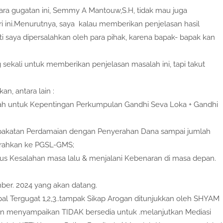
ara gugatan ini, Semmy A Mantouw,S.H, tidak mau juga
ri ini.Menurutnya, saya kalau memberikan penjelasan hasil
ti saya dipersalahkan oleh para pihak, karena bapak- bapak kan
kali untuk memberikan penjelasan masalah ini, tapi takut
n, antara lain :
lah untuk Kepentingan Perkumpulan Gandhi Seva Loka + Gandhi
sepakatan Perdamaian dengan Penyerahan Dana sampai jumlah
erahkan ke PGSL-GMS;
us Kesalahan masa lalu & menjalani Kebenaran di masa depan.
ber. 2024 yang akan datang.
sipal Tergugat 1,2,3..tampak Sikap Arogan ditunjukkan oleh SHYAM
 menyampaikan TIDAK bersedia untuk .melanjutkan Mediasi