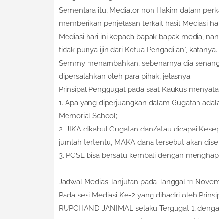
Sementara itu, Mediator non Hakim dalam perk
memberikan penjelasan terkait hasil Mediasi ha
Mediasi hari ini kepada bapak bapak media, nan
tidak punya ijin dari Ketua Pengadilan", katanya.
Semmy menambahkan, sebenarnya dia senang se
dipersalahkan oleh para pihak, jelasnya.
Prinsipal Penggugat pada saat Kaukus menyataka
1. Apa yang diperjuangkan dalam Gugatan ada
Memorial School;
2. JIKA dikabul Gugatan dan/atau dicapai Ke
jumlah tertentu, MAKA dana tersebut akan dis
3. PGSL bisa bersatu kembali dengan menghap
Jadwal Mediasi lanjutan pada Tanggal 11 Novem
Pada sesi Mediasi Ke-2 yang dihadiri oleh Prin
RUPCHAND JANIMAL selaku Tergugat 1, dengan