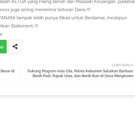
alah KETUA yang Paling Bersih dari Masalah Keuangan...padahal
x juga sering menerima Setoran Dana !!!
YANANI tampak lebih punya Itikad untuk Berdamai, meskipun
kan Statement..!!!
a.
pp
LEBIH BARU
Besar di
Dukung Program Asta Cita, Polres Kebumen Salurkan Bantuan
Benih Padi, Pupuk Urea, dan Benih Ikan di Desa Mengkowo