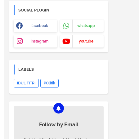
SOCIAL PLUGIN
facebook
whatsapp
instagram
youtube
LABELS
a
IDUL FITRI
POlitik
u
Follow by Email