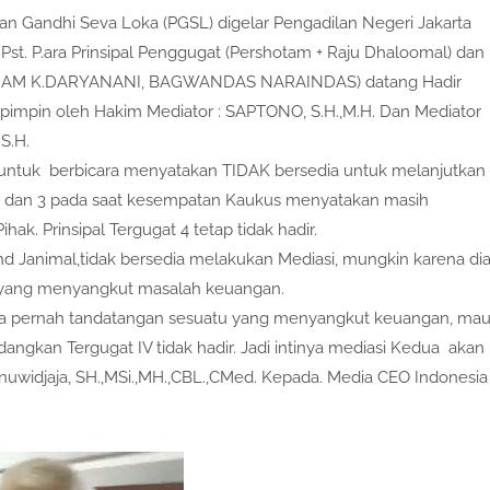
 Gandhi Seva Loka (PGSL) digelar Pengadilan Negeri Jakarta
t. P.ara Prinsipal Penggugat (Pershotam + Raju Dhaloomal) dan
, SHAM K.DARYANANI, BAGWANDAS NARAINDAS) datang Hadir
impin oleh Hakim Mediator : SAPTONO, S.H.,M.H. Dan Mediator
S.H.
n untuk berbicara menyatakan TIDAK bersedia untuk melanjutkan
t 2 dan 3 pada saat kesempatan Kaukus menyatakan masih
ak. Prinsipal Tergugat 4 tetap tidak hadir.
d Janimal,tidak bersedia melakukan Mediasi, mungkin karena di
 yang menyangkut masalah keuangan.
rasa pernah tandatangan sesuatu yang menyangkut keuangan, ma
gkan Tergugat IV tidak hadir. Jadi intinya mediasi Kedua akan
anuwidjaja, SH.,MSi.,MH.,CBL.,CMed. Kepada. Media CEO Indonesia