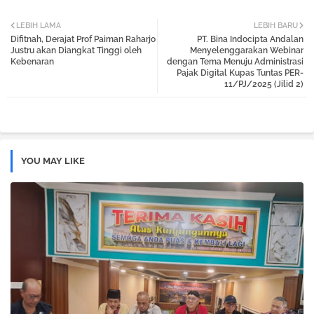
Twi
Wh
LEBIH LAMA
LEBIH BARU
Difitnah, Derajat Prof Paiman Raharjo
PT. Bina Indocipta Andalan
tter
atsa
Justru akan Diangkat Tinggi oleh
Menyelenggarakan Webinar
Kebenaran
dengan Tema Menuju Administrasi
Pajak Digital Kupas Tuntas PER-
pp
11/PJ/2025 (Jilid 2)
YOU MAY LIKE