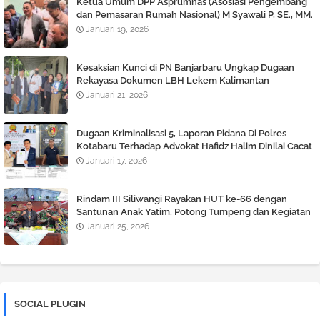
Ketua Umum DPP Asprumnas (Asosiasi Pengembang
dan Pemasaran Rumah Nasional) M Syawali P, SE., MM.
Angkat bicara Terkait Berlaku nya KUHP dan KUHAP
Januari 19, 2026
Baru.
Kesaksian Kunci di PN Banjarbaru Ungkap Dugaan
Rekayasa Dokumen LBH Lekem Kalimantan
Januari 21, 2026
Dugaan Kriminalisasi 5, Laporan Pidana Di Polres
Kotabaru Terhadap Advokat Hafidz Halim Dinilai Cacat
Hukum
Januari 17, 2026
Rindam III Siliwangi Rayakan HUT ke-66 dengan
Santunan Anak Yatim, Potong Tumpeng dan Kegiatan
Tril Adventure
Januari 25, 2026
SOCIAL PLUGIN