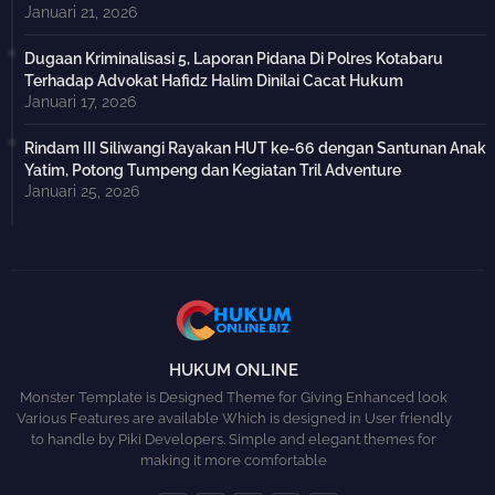
Januari 21, 2026
Dugaan Kriminalisasi 5, Laporan Pidana Di Polres Kotabaru
Terhadap Advokat Hafidz Halim Dinilai Cacat Hukum
Januari 17, 2026
Rindam III Siliwangi Rayakan HUT ke-66 dengan Santunan Anak
Yatim, Potong Tumpeng dan Kegiatan Tril Adventure
Januari 25, 2026
HUKUM ONLINE
Monster Template is Designed Theme for Giving Enhanced look
Various Features are available Which is designed in User friendly
to handle by Piki Developers. Simple and elegant themes for
making it more comfortable