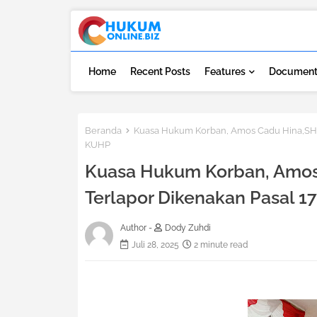
Home
Recent Posts
Features
Document
Beranda
Kuasa Hukum Korban, Amos Cadu Hina,SH,M
KUHP
Kuasa Hukum Korban, Amos
Terlapor Dikenakan Pasal 
Author -
Dody Zuhdi
Juli 28, 2025
2 minute read