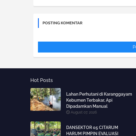
POSTING KOMENTAR
P
Hot Posts
Lahan Perhutani di Karanggayam
Kebumen Terbakar, Api
Dipadamkan Manual
August 07, 2026
DANSEKTOR 05 CITARUM
HARUM PIMPIN EVALUASI