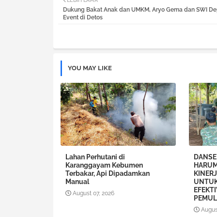
LEBIH LAMA
Dukung Bakat Anak dan UMKM, Aryo Gema dan SWI De
Event di Detos
YOU MAY LIKE
Lahan Perhutani di
DANSE
Karanggayam Kebumen
HARUM
Terbakar, Api Dipadamkan
KINERJ
Manual
UNTUK
EFEKT
August 07, 2026
PEMUL
Augus