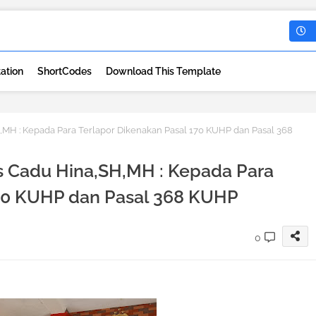
ation
ShortCodes
Download This Template
H : Kepada Para Terlapor Dikenakan Pasal 170 KUHP dan Pasal 368
 Cadu Hina,SH,MH : Kepada Para
170 KUHP dan Pasal 368 KUHP
0