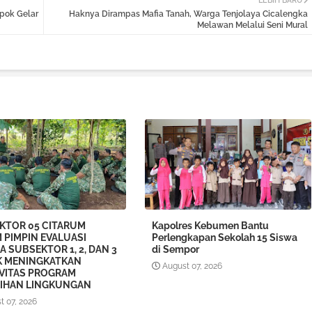
LEBIH BARU
pok Gelar
Haknya Dirampas Mafia Tanah, Warga Tenjolaya Cicalengka
Melawan Melalui Seni Mural
KTOR 05 CITARUM
Kapolres Kebumen Bantu
 PIMPIN EVALUASI
Perlengkapan Sekolah 15 Siswa
A SUBSEKTOR 1, 2, DAN 3
di Sempor
 MENINGKATKAN
August 07, 2026
IVITAS PROGRAM
IHAN LINGKUNGAN
t 07, 2026