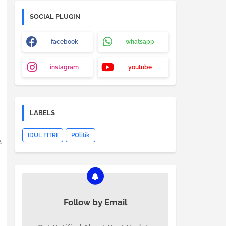
SOCIAL PLUGIN
facebook
whatsapp
instagram
youtube
LABELS
IDUL FITRI
POlitik
a
Follow by Email