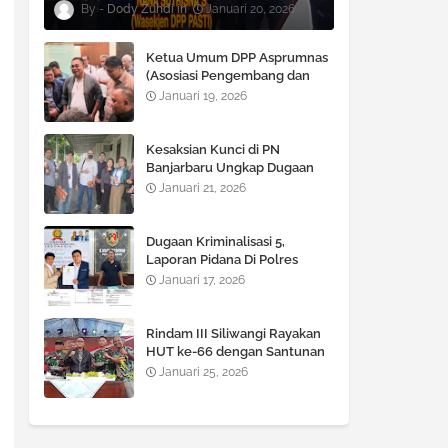
Dody Zuhdi
Januari 20, 2026
Ketua Umum DPP Asprumnas
(Asosiasi Pengembang dan
Pemasaran Rumah Nasional)
Januari 19, 2026
M Syawali P, SE., MM. Angkat
bicara Terkait Berlaku nya
KUHP dan KUHAP Baru.
Kesaksian Kunci di PN
Banjarbaru Ungkap Dugaan
Rekayasa Dokumen LBH
Januari 21, 2026
Lekem Kalimantan
Dugaan Kriminalisasi 5,
Laporan Pidana Di Polres
Kotabaru Terhadap Advokat
Januari 17, 2026
Hafidz Halim Dinilai Cacat
Hukum
Rindam III Siliwangi Rayakan
HUT ke-66 dengan Santunan
Anak Yatim, Potong Tumpeng
Januari 25, 2026
dan Kegiatan Tril Adventure