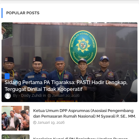
POPULAR POSTS
Sidang Pertama PA Tigaraksa: PASTI Hadir Lengkap,
Tergugat Dinilai Tidak Kooperatif
Dody Zuhdi
Januari 20, 2026
Ketua Umum DPP Asprumnas (Asosiasi Pengembang
dan Pemasaran Rumah Nasional) M Syawali P, SE., MM.
Angkat bicara Terkait Berlaku nya KUHP dan KUHAP
Januari 19, 2026
Baru.