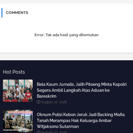
COMMENTS
Error:
Tak ada hasil yang ditemukan
Hot Posts
Bela Kaum Jurnalis, Jalih Pitoeng Minta Kapolri
Segera Ambil Langkah Atas Aduan ke
Bareskrim
August 07, 2026
Oknum Polisi Kebon Jeruk Jadi Backing Mafia
Tanah Merampas Hak Keluarga Ambar
Witjaksono Sutarman
August 07, 2026