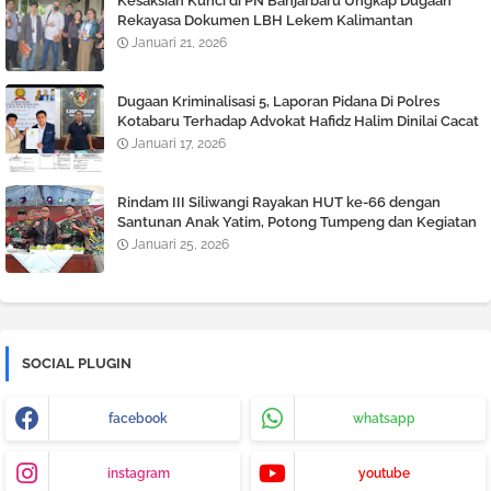
Kesaksian Kunci di PN Banjarbaru Ungkap Dugaan
Rekayasa Dokumen LBH Lekem Kalimantan
Januari 21, 2026
Dugaan Kriminalisasi 5, Laporan Pidana Di Polres
Kotabaru Terhadap Advokat Hafidz Halim Dinilai Cacat
Hukum
Januari 17, 2026
Rindam III Siliwangi Rayakan HUT ke-66 dengan
Santunan Anak Yatim, Potong Tumpeng dan Kegiatan
Tril Adventure
Januari 25, 2026
SOCIAL PLUGIN
facebook
whatsapp
instagram
youtube