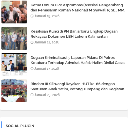
Ketua Umum DPP Asprumnas (Asosiasi Pengembang
dan Pemasaran Rumah Nasional) M Syawali P, SE., MM.
Angkat bicara Terkait Berlaku nya KUHP dan KUHAP
Januari 19, 2026
Baru.
Kesaksian Kunci di PN Banjarbaru Ungkap Dugaan
Rekayasa Dokumen LBH Lekem Kalimantan
Januari 21, 2026
Dugaan Kriminalisasi 5, Laporan Pidana Di Polres
Kotabaru Terhadap Advokat Hafidz Halim Dinilai Cacat
Hukum
Januari 17, 2026
Rindam III Siliwangi Rayakan HUT ke-66 dengan
Santunan Anak Yatim, Potong Tumpeng dan Kegiatan
Tril Adventure
Januari 25, 2026
SOCIAL PLUGIN