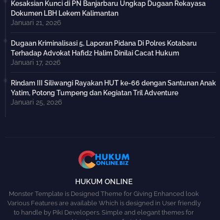
Kesaksian Kunci di PN Banjarbaru Ungkap Dugaan Rekayasa
Dokumen LBH Lekem Kalimantan
Januari 21, 2026
Dugaan Kriminalisasi 5, Laporan Pidana Di Polres Kotabaru
Terhadap Advokat Hafidz Halim Dinilai Cacat Hukum
Januari 17, 2026
Rindam III Siliwangi Rayakan HUT ke-66 dengan Santunan Anak
Yatim, Potong Tumpeng dan Kegiatan Tril Adventure
Januari 25, 2026
HUKUM ONLINE
Monster Template is Designed Theme for Giving Enhanced look
Various Features are available Which is designed in User friendly
to handle by Piki Developers. Simple and elegant themes for