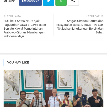
Facebook
Twi
Wh
LEBIH LAMA
LEBIH BARU
HUT ke-2 Satria NKRI: Ajak
Satgas Citarum Harum dan
tter
atsa
Paguyuban Jawa di Jawa Barat
Masyarakat Bersatu Tutup TPS Liar,
Bersatu Kawal Pemerintahan
Wujudkan Lingkungan Bersih dan
Prabowo-Gibran, Membangun
Sehat
pp
Indonesia Maju
YOU MAY LIKE