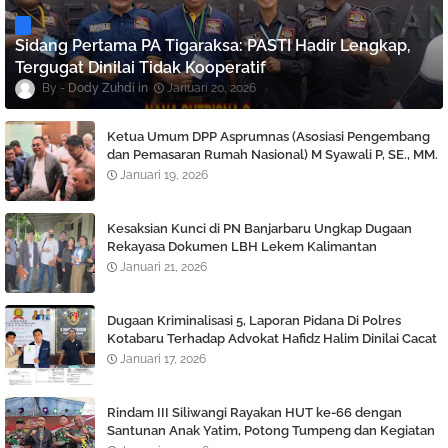
Sidang Pertama PA Tigaraksa: PASTI Hadir Lengkap,
Tergugat Dinilai Tidak Kooperatif
Dody Zuhdi
Januari 20, 2026
Ketua Umum DPP Asprumnas (Asosiasi Pengembang
dan Pemasaran Rumah Nasional) M Syawali P, SE., MM.
Angkat bicara Terkait Berlaku nya KUHP dan KUHAP
Januari 19, 2026
Baru.
Kesaksian Kunci di PN Banjarbaru Ungkap Dugaan
Rekayasa Dokumen LBH Lekem Kalimantan
Januari 21, 2026
Dugaan Kriminalisasi 5, Laporan Pidana Di Polres
Kotabaru Terhadap Advokat Hafidz Halim Dinilai Cacat
Hukum
Januari 17, 2026
Rindam III Siliwangi Rayakan HUT ke-66 dengan
Santunan Anak Yatim, Potong Tumpeng dan Kegiatan