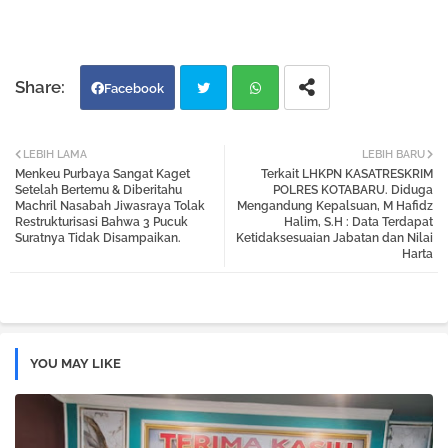
Facebook
Twi
Wh
LEBIH LAMA
LEBIH BARU
Menkeu Purbaya Sangat Kaget
Terkait LHKPN KASATRESKRIM
tter
atsa
Setelah Bertemu & Diberitahu
POLRES KOTABARU. Diduga
Machril Nasabah Jiwasraya Tolak
Mengandung Kepalsuan, M Hafidz
Restrukturisasi Bahwa 3 Pucuk
Halim, S.H : Data Terdapat
pp
Suratnya Tidak Disampaikan.
Ketidaksesuaian Jabatan dan Nilai
Harta
YOU MAY LIKE