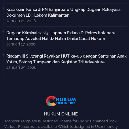
Kesaksian Kunci di PN Banjarbaru Ungkap Dugaan Rekayasa
Dokumen LBH Lekem Kalimantan
Januari 21, 2026
Dugaan Kriminalisasi 5, Laporan Pidana Di Polres Kotabaru
Terhadap Advokat Hafidz Halim Dinilai Cacat Hukum
Januari 17, 2026
Rindam III Siliwangi Rayakan HUT ke-66 dengan Santunan Anak
Yatim, Potong Tumpeng dan Kegiatan Tril Adventure
Januari 25, 2026
HUKUM ONLINE
Monster Template is Designed Theme for Giving Enhanced look
Various Features are available Which is designed in User friendly