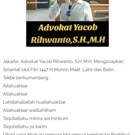
Jakarta- Advokat Yacob Rihwanto, S.H.,M.H. Mengucapkan
Selamat Idul Fitri 1447 H Mohon Maaf Lahir dan Batin.
Takbir berkumandang
Allahuakbar
Allahuakbar
Lahillahaillallah huallahuakbar
Allahuakbar walillahilham
Taqoballahu minna wa minkum
Taqoballahu ya karim
Dihari yang fitrah ini semoga kita semua kembali ke fitrahNya