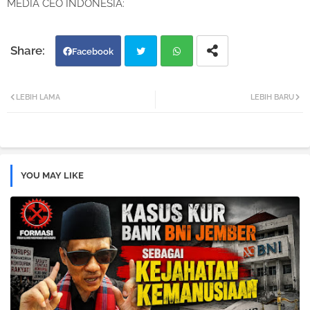
MEDIA CEO INDONESIA:
Facebook
Twi
Wh
LEBIH LAMA
LEBIH BARU
tter
atsa
pp
YOU MAY LIKE