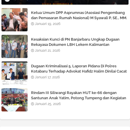
Ketua Umum DPP Asprumnas (Asosiasi Pengembang
dan Pemasaran Rumah Nasional) M Syawali P, SE., MM.
Angkat bicara Terkait Berlaku nya KUHP dan KUHAP
Januari 19, 2026
Baru.
Kesaksian Kunci di PN Banjarbaru Ungkap Dugaan
Rekayasa Dokumen LBH Lekem Kalimantan
Januari 21, 2026
Dugaan Kriminalisasi 5, Laporan Pidana Di Polres
Kotabaru Terhadap Advokat Hafidz Halim Dinilai Cacat
Hukum
Januari 17, 2026
Rindam III Siliwangi Rayakan HUT ke-66 dengan
Santunan Anak Yatim, Potong Tumpeng dan Kegiatan
Tril Adventure
Januari 25, 2026