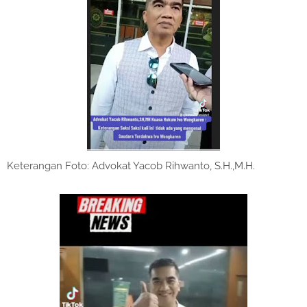
Keterangan Foto: Advokat Yacob Rihwanto, S.H.,M.H.