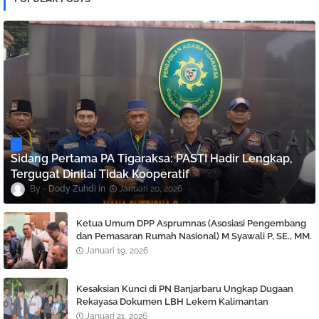
Sidang Pertama PA Tigaraksa: PASTI Hadir Lengkap,
Tergugat Dinilai Tidak Kooperatif
Dody Zuhdi
Januari 20, 2026
Ketua Umum DPP Asprumnas (Asosiasi Pengembang
dan Pemasaran Rumah Nasional) M Syawali P, SE., MM.
Angkat bicara Terkait Berlaku nya KUHP dan KUHAP
Januari 19, 2026
Baru.
Kesaksian Kunci di PN Banjarbaru Ungkap Dugaan
Rekayasa Dokumen LBH Lekem Kalimantan
Januari 21, 2026