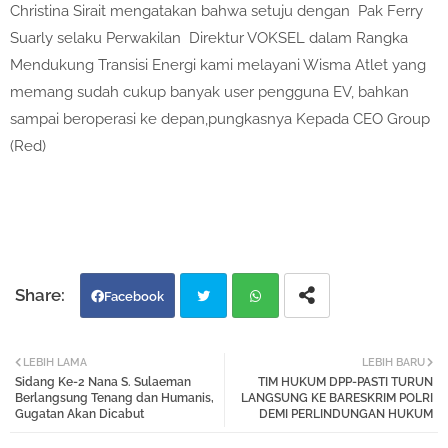
Christina Sirait mengatakan bahwa setuju dengan Pak Ferry
Suarly selaku Perwakilan Direktur VOKSEL dalam Rangka
Mendukung Transisi Energi kami melayani Wisma Atlet yang
memang sudah cukup banyak user pengguna EV, bahkan
sampai beroperasi ke depan,pungkasnya Kepada CEO Group
(Red)
Facebook
Twi
Wh
LEBIH LAMA
LEBIH BARU
Sidang Ke-2 Nana S. Sulaeman
TIM HUKUM DPP-PASTI TURUN
tter
atsa
Berlangsung Tenang dan Humanis,
LANGSUNG KE BARESKRIM POLRI
Gugatan Akan Dicabut
DEMI PERLINDUNGAN HUKUM
pp