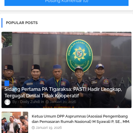
Posting Komentar (0)
POPULAR POSTS
Sidang Pertama PA Tigaraksa: PASTI Hadir Lengkap,
Tergugat Dinilai Tidak Kooperatif
Dody Zuhdi
Januari 20, 2026
Ketua Umum DPP Asprumnas (Asosiasi Pengembang
dan Pemasaran Rumah Nasional) M Syawali P, SE., MM.
Angkat bicara Terkait Berlaku nya KUHP dan KUHAP
Januari 19, 2026
Baru.