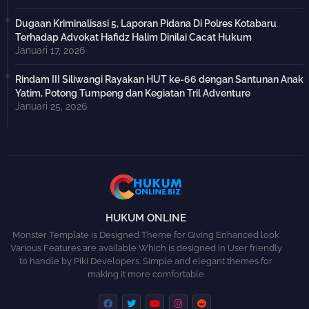
Dugaan Kriminalisasi 5, Laporan Pidana Di Polres Kotabaru
Terhadap Advokat Hafidz Halim Dinilai Cacat Hukum
Januari 17, 2026
Rindam III Siliwangi Rayakan HUT ke-66 dengan Santunan Anak
Yatim, Potong Tumpeng dan Kegiatan Tril Adventure
Januari 25, 2026
HUKUM ONLINE
Monster Template is Designed Theme for Giving Enhanced look
Various Features are available Which is designed in User friendly
to handle by Piki Developers. Simple and elegant themes for
making it more comfortable