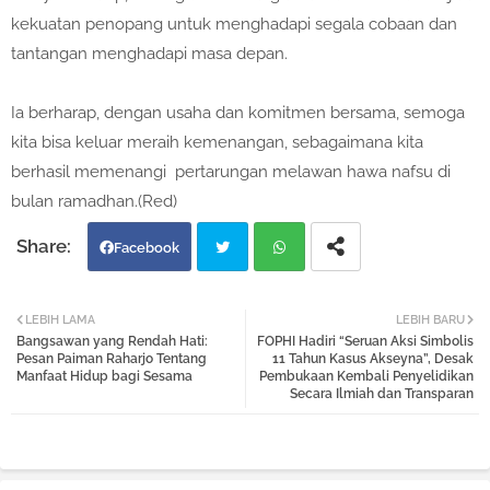
kekuatan penopang untuk menghadapi segala cobaan dan
tantangan menghadapi masa depan.
Ia berharap, dengan usaha dan komitmen bersama, semoga
kita bisa keluar meraih kemenangan, sebagaimana kita
berhasil memenangi pertarungan melawan hawa nafsu di
bulan ramadhan.(Red)
Facebook
Twi
Wh
LEBIH LAMA
LEBIH BARU
Bangsawan yang Rendah Hati:
FOPHI Hadiri “Seruan Aksi Simbolis
tter
atsa
Pesan Paiman Raharjo Tentang
11 Tahun Kasus Akseyna”, Desak
Manfaat Hidup bagi Sesama
Pembukaan Kembali Penyelidikan
Secara Ilmiah dan Transparan
pp