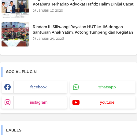
Kotabaru Terhadap Advokat Hafidz Halim Dinilai Cacat
Hukum
Januari 17, 2026
Rindam III Siliwangi Rayakan HUT ke-66 dengan
Santunan Anak Yatim, Potong Tumpeng dan Kegiatan
Tril Adventure
Januari 25, 2026
SOCIAL PLUGIN
facebook
whatsapp
instagram
youtube
LABELS