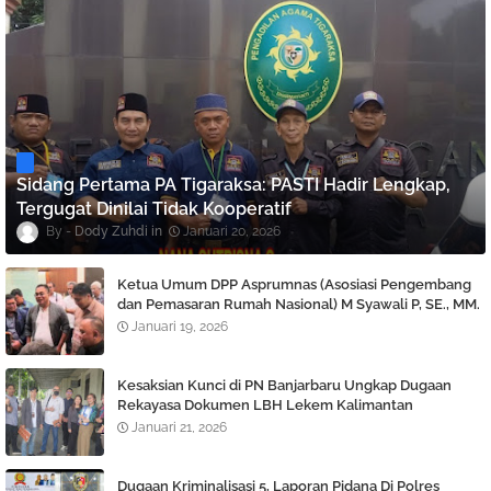
Sidang Pertama PA Tigaraksa: PASTI Hadir Lengkap,
Tergugat Dinilai Tidak Kooperatif
Dody Zuhdi
Januari 20, 2026
Ketua Umum DPP Asprumnas (Asosiasi Pengembang
dan Pemasaran Rumah Nasional) M Syawali P, SE., MM.
Angkat bicara Terkait Berlaku nya KUHP dan KUHAP
Januari 19, 2026
Baru.
Kesaksian Kunci di PN Banjarbaru Ungkap Dugaan
Rekayasa Dokumen LBH Lekem Kalimantan
Januari 21, 2026
Dugaan Kriminalisasi 5, Laporan Pidana Di Polres